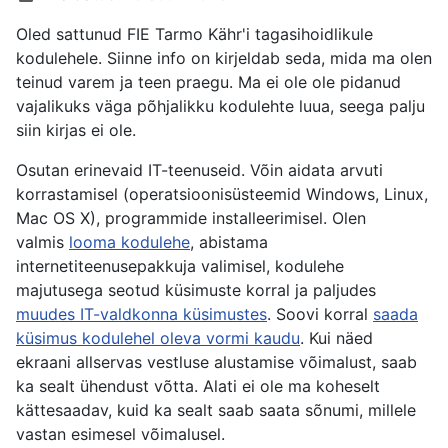
Oled sattunud FIE Tarmo Kähr'i tagasihoidlikule
kodulehele. Siinne info on kirjeldab seda, mida ma olen
teinud varem ja teen praegu. Ma ei ole ole pidanud
vajalikuks väga põhjalikku kodulehte luua, seega palju
siin kirjas ei ole.
Osutan erinevaid IT-teenuseid. Võin aidata arvuti
korrastamisel (operatsioonisüsteemid Windows, Linux,
Mac OS X), programmide installeerimisel. Olen
valmis
looma kodulehe
, abistama
internetiteenusepakkuja valimisel, kodulehe
majutusega seotud küsimuste korral ja paljudes
muudes IT-valdkonna küsimustes
. Soovi korral
saada
küsimus kodulehel oleva vormi kaudu
. Kui näed
ekraani allservas vestluse alustamise võimalust, saab
ka sealt ühendust võtta. Alati ei ole ma koheselt
kättesaadav, kuid ka sealt saab saata sõnumi, millele
vastan esimesel võimalusel.