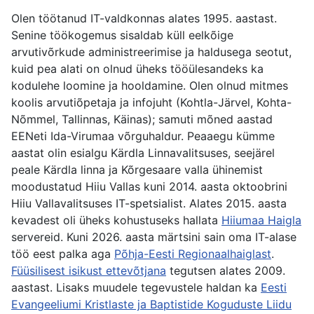
Olen töötanud IT-valdkonnas alates 1995. aastast.
Senine töökogemus sisaldab küll eelkõige
arvutivõrkude administreerimise ja haldusega seotut,
kuid pea alati on olnud üheks tööülesandeks ka
kodulehe loomine ja hooldamine. Olen olnud mitmes
koolis arvutiõpetaja ja infojuht (Kohtla-Järvel, Kohta-
Nõmmel, Tallinnas, Käinas); samuti mõned aastad
EENeti Ida-Virumaa võrguhaldur. Peaaegu kümme
aastat olin esialgu Kärdla Linnavalitsuses, seejärel
peale Kärdla linna ja Kõrgesaare valla ühinemist
moodustatud Hiiu Vallas kuni 2014. aasta oktoobrini
Hiiu Vallavalitsuses IT-spetsialist. Alates 2015. aasta
kevadest oli üheks kohustuseks hallata
Hiiumaa Haigla
servereid. Kuni 2026. aasta märtsini sain oma IT-alase
töö eest palka aga
Põhja-Eesti Regionaalhaiglast
.
Füüsilisest isikust ettevõtjana
tegutsen alates 2009.
aastast. Lisaks muudele tegevustele haldan ka
Eesti
Evangeeliumi Kristlaste ja Baptistide Koguduste Liidu