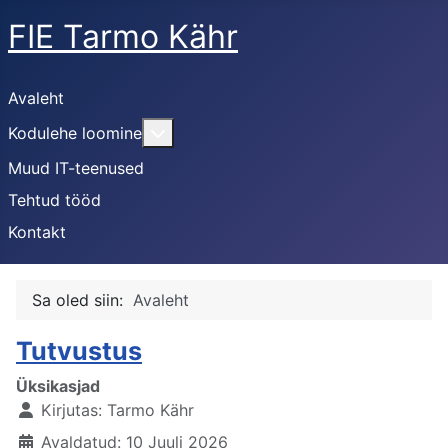
FIE Tarmo Kähr
Avaleht
Lisa sellest: Kodulehe loomine
Kodulehe loomine
Muud IT-teenused
Tehtud tööd
Kontakt
Sa oled siin:
Avaleht
Tutvustus
Üksikasjad
Kirjutas:
Tarmo Kähr
Avaldatud: 10 Juuli 2026