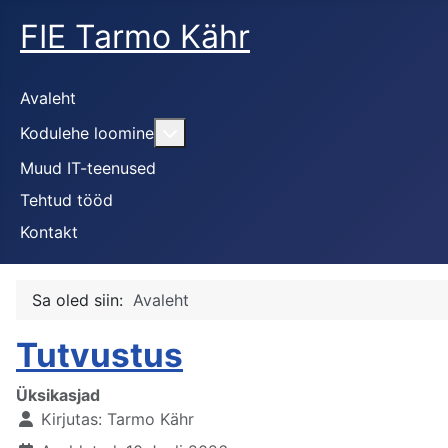
FIE Tarmo Kähr
Avaleht
Lisa sellest: Kodulehe loomine
Kodulehe loomine
Muud IT-teenused
Tehtud tööd
Kontakt
Sa oled siin:
Avaleht
Tutvustus
Üksikasjad
Kirjutas:
Tarmo Kähr