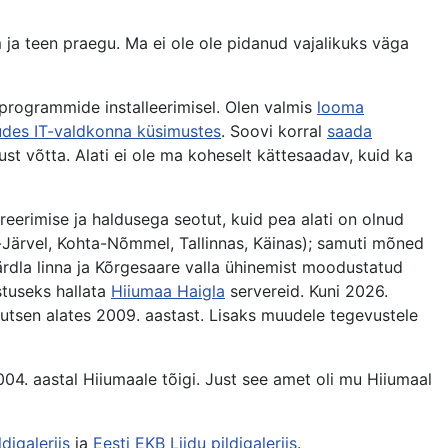
 ja teen praegu. Ma ei ole ole pidanud vajalikuks väga
 programmide installeerimisel. Olen valmis
looma
des IT-valdkonna küsimustes
. Soovi korral
saada
ust võtta. Alati ei ole ma koheselt kättesaadav, kuid ka
eerimise ja haldusega seotut, kuid pea alati on olnud
-Järvel, Kohta-Nõmmel, Tallinnas, Käinas); samuti mõned
ärdla linna ja Kõrgesaare valla ühinemist moodustatud
ustuseks hallata
Hiiumaa Haigla
servereid. Kuni 2026.
utsen alates 2009. aastast. Lisaks muudele tegevustele
04. aastal Hiiumaale tõigi. Just see amet oli mu Hiiumaal
digaleriis
ja
Eesti EKB Liidu pildigaleriis
.