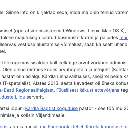
le. Siinne info on kirjeldab seda, mida ma olen teinud varem
stamisel (operatsioonisüsteemid Windows, Linux, Mac OS X),
kodulehe majutusega seotud küsimuste korral ja paljudes
muu
allservas vestluse alustamise võimalust, saab ka sealt ühend
el.
 töökogemus sisaldab küll eelkõige arvutivõrkude administr
Olen olnud mitmes koolis arvutiõpetaja ja infojuht (Kohtla
stat olin esialgu Kärdla Linnavalitsuses, seejärel peale K
es IT-spetsialist. Alates 2015. aasta kevadest oli üheks koh
a-Eesti Regionaalhaiglast
.
Füüsilisest isikust ettevõtjana
teg
uduste Liidu
serverit.
ärtsi lõpuni
Kärdla Baptistikoguduse
pastor - see töö mu 20
nimise ja kolisin Viljandimaale.
eris
, aga ka mujal:
mu Facebook'i lehel
,
Kärdla koguduse pil