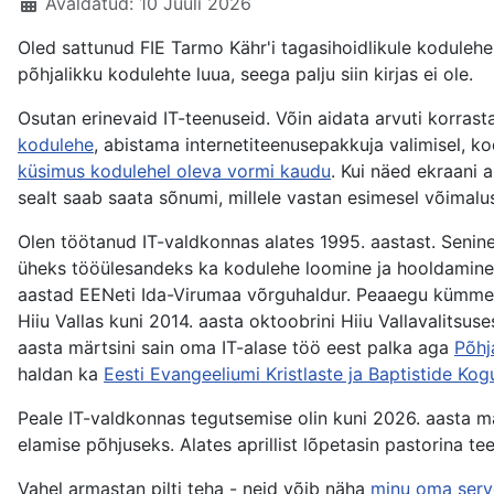
Avaldatud: 10 Juuli 2026
Oled sattunud FIE Tarmo Kähr'i tagasihoidlikule kodulehe
põhjalikku kodulehte luua, seega palju siin kirjas ei ole.
Osutan erinevaid IT-teenuseid. Võin aidata arvuti korra
kodulehe
, abistama internetiteenusepakkuja valimisel, 
küsimus kodulehel oleva vormi kaudu
. Kui näed ekraani 
sealt saab saata sõnumi, millele vastan esimesel võimalus
Olen töötanud IT-valdkonnas alates 1995. aastast. Senine
üheks tööülesandeks ka kodulehe loomine ja hooldamine. 
aastad EENeti Ida-Virumaa võrguhaldur. Peaaegu kümme aa
Hiiu Vallas kuni 2014. aasta oktoobrini Hiiu Vallavalitsus
aasta märtsini sain oma IT-alase töö eest palka aga
Põhj
haldan ka
Eesti Evangeeliumi Kristlaste ja Baptistide Kog
Peale IT-valdkonnas tegutsemise olin kuni 2026. aasta m
elamise põhjuseks. Alates aprillist lõpetasin pastorina tee
Vahel armastan pilti teha - neid võib näha
minu oma serv